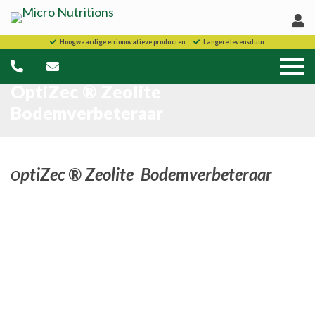
Hoogwaardige en innovatieve producten
Langere levensduur
OptiZec ® Zeolite
Bodemverbeteraar
ptiZec ® Zeolite Bodemverbeteraar
O