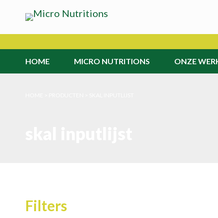
HOME
MICRO NUTRITIONS
ONZE WER
>
PRODUCTEN
>
SKAL INPUTLIJST
skal inputlijst
Filters