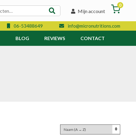
0
Mijn account
06-53488649
info@micronutritions.com
N
BLOG
REVIEWS
CONTACT