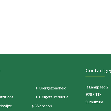
r
Contactge
It Langpaed 2
Uiergezondheid
9283 TD
tritions
Celgetal reductie
Surhuizum
kwijze
Webshop