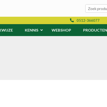
Zoeken naar:
Zoeken
0512-366077
KWIJZE
KENNIS
WEBSHOP
PRODUCTE