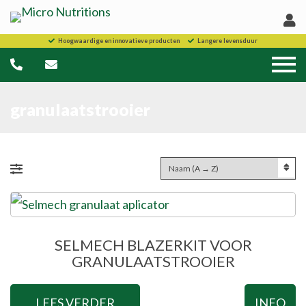
Hoogwaardige en innovatieve producten
Langere levensduur
granulaatstrooier
SELMECH BLAZERKIT VOOR
GRANULAATSTROOIER
LEES VERDER
INFO