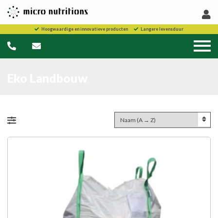
Hoogwaardige en innovatieve producten
Langere levensduur
Eko Landbouw