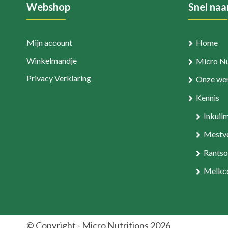
Webshop
Snel naa
Mijn account
Home
Winkelmandje
Micro Nu
Privacy Verklaring
Onze wer
Kennis
Inkuil
Mestve
Rantso
Melkco
© Copyright - Micro Nutritions 2026