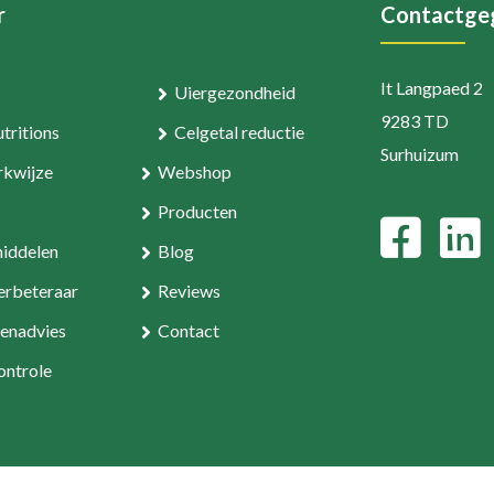
r
Contactge
It Langpaed 2
Uiergezondheid
9283 TD
tritions
Celgetal reductie
Surhuizum
kwijze
Webshop
Producten
middelen
Blog
rbeteraar
Reviews
enadvies
Contact
ntrole