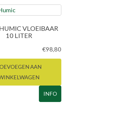
HUMIC VLOEIBAAR
10 LITER
€
98,80
OEVOEGEN AAN
WINKELWAGEN
INFO