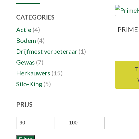
CATEGORIES
PRIME
Actie
(4)
Bodem
(4)
Drijfmest verbeteraar
(1)
Gewas
(7)
T
Herkauwers
(15)
Silo-King
(5)
PRIJS
Min.
Max.
prijs
prijs