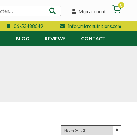
0
Mijn account
06-53488649
info@micronutritions.com
N
BLOG
REVIEWS
CONTACT