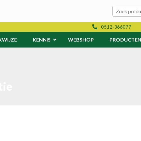
Zoeken naar:
Zoeken
0512-366077
KWIJZE
KENNIS
WEBSHOP
PRODUCTE
tie