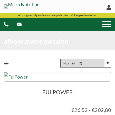
Hoogwaardige en innovatieve producten
Langere levensduur
afvoer zware metalen
FULPOWER
P
€
26,52
-
€
202,80