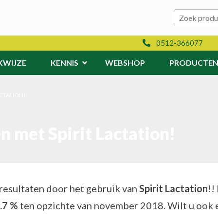
Zoeken naar:
Zoeken
0512-366077
KWIJZE
KENNIS
WEBSHOP
PRODUCTE
ACTATION!
 met Spirit Lactation!
resultaten door het gebruik van
Spirit Lactation
!!
.7 %
ten opzichte van november 2018. Wilt u ook e