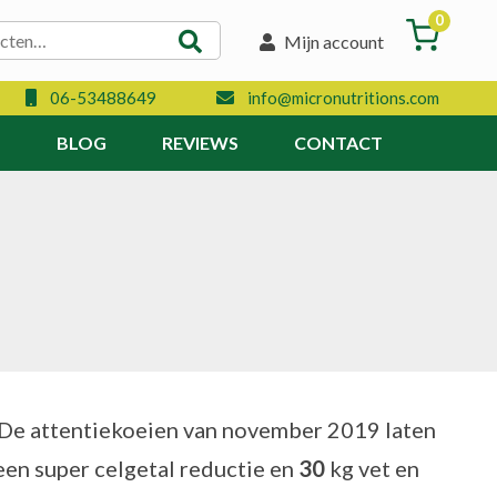
0
Mijn account
06-53488649
info@micronutritions.com
N
BLOG
REVIEWS
CONTACT
 De attentiekoeien van november 2019 laten
en super celgetal reductie en
30
kg vet en