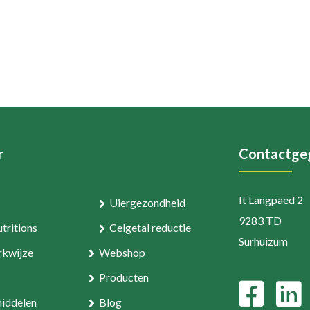
r
Contactge
It Langpaed 2
Uiergezondheid
9283 TD
tritions
Celgetal reductie
Surhuizum
kwijze
Webshop
Producten
middelen
Blog