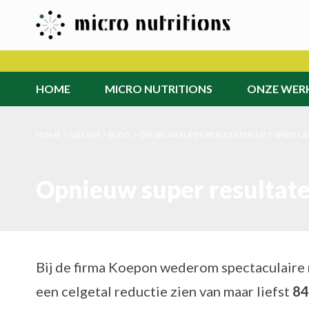
HOME
MICRO NUTRITIONS
ONZE WER
>
NIEUWS
>
BLOG
>
OPNIEUW SUPER RESULTATEN MET SPIRIT L
Opnieuw super resultaten
Bij de firma Koepon wederom spectaculaire 
een celgetal reductie zien van maar liefst
84