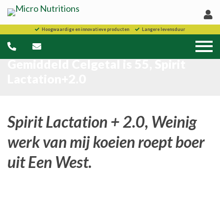
Hoogwaardige en innovatieve producten
Langere levensduur
Gemiddeld Celgetal is 55, Spirit
Lactation+2.0
Spirit Lactation + 2.0, Weinig
werk van mij koeien roept boer
uit Een West.