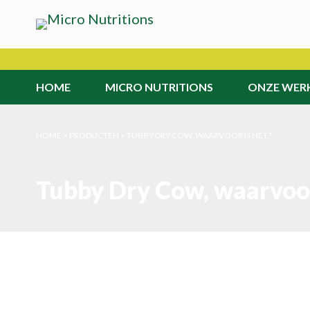
HOME
MICRO NUTRITIONS
ONZE WER
>
PRODUCTEN
>
TUBBY DRY COW, WAARVOOR IS HET?
Tubby Dry Cow, waarvoor