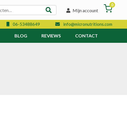
0
Mijn account
06-53488649
info@micronutritions.com
N
BLOG
REVIEWS
CONTACT