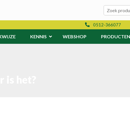
Zoeken naar:
Zoeken
0512-366077
KWIJZE
KENNIS
WEBSHOP
PRODUCTE
 is het?