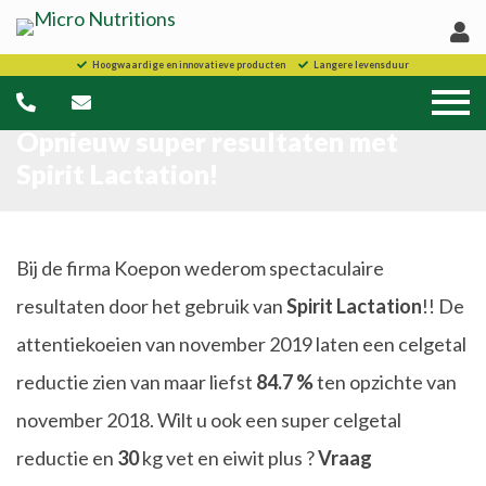
Hoogwaardige en innovatieve producten
Langere levensduur
Opnieuw super resultaten met
Spirit Lactation!
Bij de firma Koepon wederom spectaculaire
resultaten door het gebruik van
Spirit Lactation
!! De
attentiekoeien van november 2019 laten een celgetal
reductie zien van maar liefst
84.7 %
ten opzichte van
november 2018. Wilt u ook een super celgetal
reductie en
30
kg vet en eiwit plus ?
Vraag