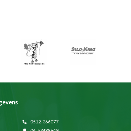
gevens
0512-366077
06-53488649