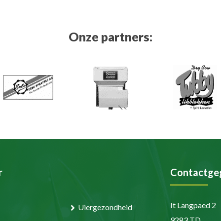
Onze partners:
r
Contactge
It Langpaed 2
Uiergezondheid
9283 TD